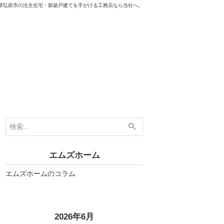
県弘前市の注文住宅・新築戸建てを手がける工務店なら当社へ。
エムズホーム
最新YouTube動画
エムズホームのコラム
«
2026年6月