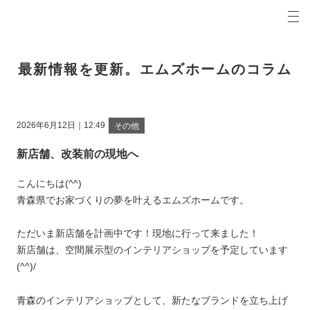
プロの目線からご提案。青森県弘前市の注文住宅・新築戸建てを手がける工務店なら当社へ。
エムズホームコラム 青森県弘前市の新築・注文住宅・新築戸建てを手がける工務店
最新情報を更新。エムズホームのコラム
2026年6月12日｜12:49
その他
新店舗、改装前の現地へ
こんにちは(^^)
青森県でお家づくりの夢を叶えるエムズホームです。
ただいま新店舗を計画中です！現地に行って来ました！
新店舗は、空間展示型のインテリアショップを予定しています
(^^)/
青森のインテリアショップとして、新たなブランドを立ち上げ