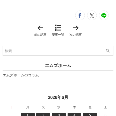
シ
entry685
entry6
e
「
「
ホ
最
テ
新
前の記事
記事一覧
次の記事
ル
Y
ラ
o
イ
u
ク
T
な
u
空
b
間
e
を
動
エムズホーム
叶
画
え
」
る
エムズホームのコラム
」
«
2026年6月
日
月
火
水
木
金
土
1
2
3
4
5
6