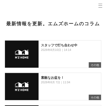
プロの目線からご提案。青森県弘前市の注文住宅・新築戸建てを手がける工務店なら当社へ。
エムズホームコラム 青森県弘前市の新築・注文住宅・新築戸建てを手がける工務店
最新情報を更新。エムズホームのコラム
スタッフで打ち合わせ中
2026年8月10日｜14:14
その他
素敵なお盆を！
2026年8月 7日｜11:04
その他