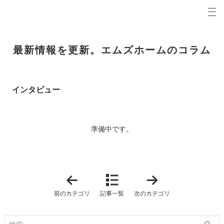
プロの目線からご提案。青森県弘前市の注文住宅・新築戸建てを手がける工務店なら当社へ。
エムズホームコラム 青森県弘前市の新築・注文住宅・新築戸建てを手がける工務店
最新情報を更新。エムズホームのコラム
インタビュー
準備中です。
「
「
イ
オ
ベ
ス
前のカテゴリ
記事一覧
次のカテゴリ
ン
ス
ト
メ
情
記
報
事