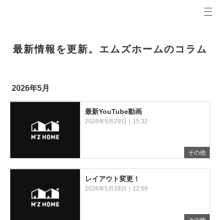
プロの目線からご提案。青森県弘前市の注文住宅・新築戸建てを手がける工務店なら当社へ。
エムズホームコラム 青森県弘前市の新築・注文住宅・新築戸建てを手がける工務店
最新情報を更新。エムズホームのコラム
2026年5月
最新YouTube動画
2026年5月29日｜15:32
その他
レイアウト変更！
2026年5月28日｜12:59