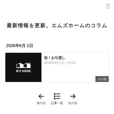
プロの目線からご提案。青森県弘前市の注文住宅・新築戸建てを手がける工務店なら当社へ。
エムズホームコラム 青森県弘前市の新築・注文住宅・新築戸建てを手がける工務店
最新情報を更新。エムズホームのコラム
2026年6月 1日
祝！お引渡し
2026年6月 1日｜15:54
その他
「
「
2
2
0
0
前の日
記事一覧
次の日
2
2
6
6
年
年