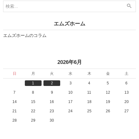
5
6
月
月
2
2
9
日
日
」
エムズホーム
」
エムズホームのコラム
«
2026年6月
日
月
火
水
木
金
土
1
2
3
4
5
6
7
8
9
10
11
12
13
14
15
16
17
18
19
20
21
22
23
24
25
26
27
28
29
30