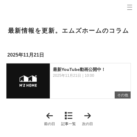
プロの目線からご提案。青森県弘前市の注文住宅・新築戸建てを手がける工務店なら当社へ。
エムズホームコラム 青森県弘前市の新築・注文住宅・新築戸建てを手がける工務店
最新情報を更新。エムズホームのコラム
2025年11月21日
最新YouTube動画公開中！
2025年11月21日｜10:00
その他
「
「
2
2
0
0
前の日
記事一覧
次の日
2
2
5
5
年
年