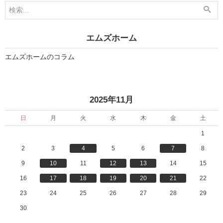
1
1
1
2
月
月
2
1
0
日
エムズホーム
日
」
」
エムズホームのコラム
«
»
2025年11月
日
月
火
水
木
金
土
1
2
3
4
5
6
7
8
9
10
11
12
13
14
15
16
17
18
19
20
21
22
23
24
25
26
27
28
29
30