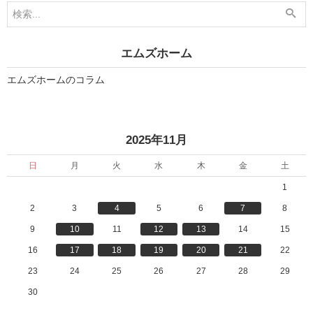
1
1
1
1
月
月
1
2
9
1
エムズホーム
日
日
」
」
エムズホームのコラム
«
»
2025年11月
日
月
火
水
木
金
土
1
2
3
4
5
6
7
8
9
10
11
12
13
14
15
16
17
18
19
20
21
22
23
24
25
26
27
28
29
30