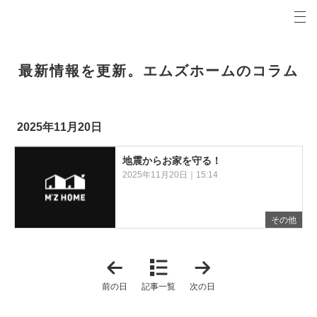
プロの目線からご提案。青森県弘前市の注文住宅・新築戸建てを手がける工務店なら当社へ。
エムズホームコラム 青森県弘前市の新築・注文住宅・新築戸建てを手がける工務店
最新情報を更新。エムズホームのコラム
2025年11月20日
地震からお家を守る！
2025年11月20日｜15:14
その他
「
「
2
2
0
0
前の日
記事一覧
次の日
2
2
5
5
年
年