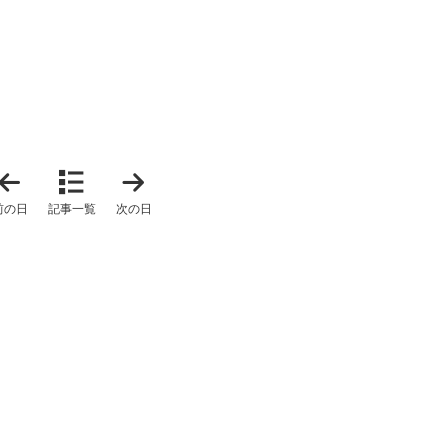
「
「
2
2
0
0
前の日
記事一覧
次の日
2
2
5
5
年
年
1
1
1
1
月
月
1
1
0
3
日
日
」
」