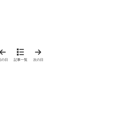
「
「
2
2
0
0
前の日
記事一覧
次の日
2
2
5
5
年
年
1
1
1
1
月
月
7
1
日
2
」
日
」