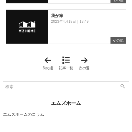
その他
我が家
2023年4月18日｜13:49
その他
「
「
2
2
0
0
前の週
記事一覧
次の週
2
2
3
3
年
年
4
4
月
月
9
2
日
3
-
日
エムズホーム
2
-
0
2
2
0
エムズホームのコラム
3
2
年
3
4
年
月
4