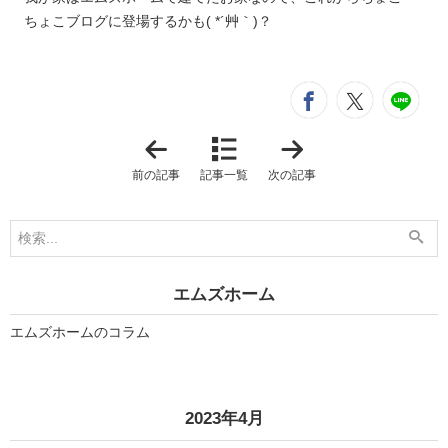
ちょこブログに登場するかも( *´艸｀)？
シ
entry372
entry3
e
「
「
模
リ
様
ビ
前の記事
記事一覧
次の記事
替
ン
え
グ
」
風
」
エムズホーム
エムズホームのコラム
«
»
2023年4月