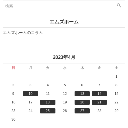
4
4
月
月
1
1
0
4
日
日
エムズホーム
」
」
エムズホームのコラム
«
»
2023年4月
日
月
火
水
木
金
土
1
2
3
4
5
6
7
8
9
10
11
12
13
14
15
16
17
18
19
20
21
22
23
24
25
26
27
28
29
30