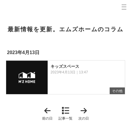
プロの目線からご提案。青森県弘前市の注文住宅・新築戸建てを手がける工務店なら当社へ。
エムズホームコラム 青森県弘前市の新築・注文住宅・新築戸建てを手がける工務店
最新情報を更新。エムズホームのコラム
2023年4月13日
キッズスペース
2023年4月13日｜13:47
その他
「
「
2
2
0
0
前の日
記事一覧
次の日
2
2
3
3
年
年