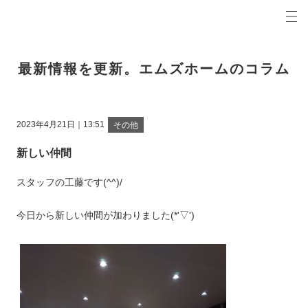
プロの目線からご提案。青森県弘前市の注文住宅・新築戸建てを手がける工務店なら当社へ。
エムズホームコラム 青森県弘前市の新築・注文住宅・新築戸建てを手がける工務店
最新情報を更新。エムズホームのコラム
2023年4月21日｜13:51
その他
新しい仲間
スタッフの工藤です(^^)/
今日から新しい仲間が加わりました(*'▽')