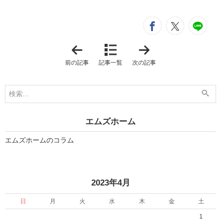
シ
entry374
entry3
e
「
「
リ
完
ビ
成
前の記事
記事一覧
次の記事
ン
♪
グ
」
風
」
エムズホーム
エムズホームのコラム
«
»
2023年4月
日
月
火
水
木
金
土
1