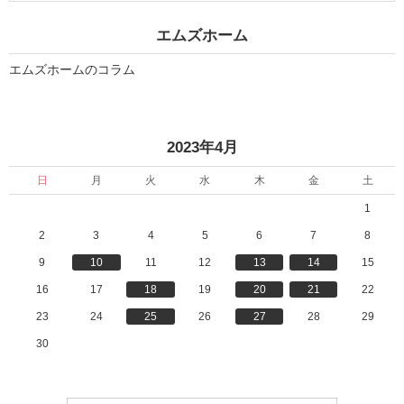
6
6
日
日
エムズホーム
-
-
2
2
0
0
エムズホームのコラム
2
2
3
3
年
年
4
4
月
月
«
»
2023年4月
1
2
日
2
」
日
日
月
火
水
木
金
土
」
1
2
3
4
5
6
7
8
9
10
11
12
13
14
15
16
17
18
19
20
21
22
23
24
25
26
27
28
29
30