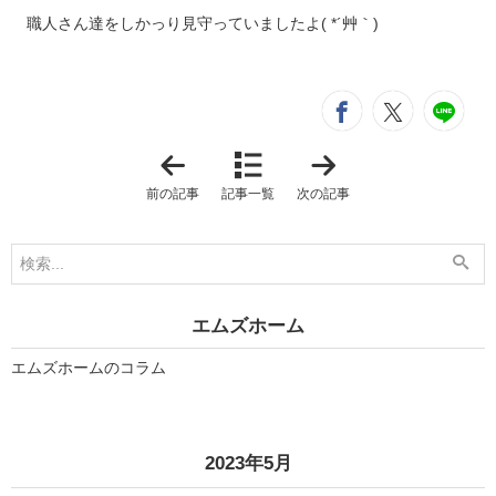
職人さん達をしかっり見守っていましたよ( *´艸｀)
シ
entry377
entry3
e
「
「
キ
J
ッ
a
前の記事
記事一覧
次の記事
ズ
p
コ
a
ー
n
ナ
B
ー
r
ら
a
し
n
く
d
エムズホーム
な
C
っ
o
て
l
エムズホームのコラム
き
l
ま
e
し
c
た
t
♪
i
«
»
2023年5月
」
o
n
」