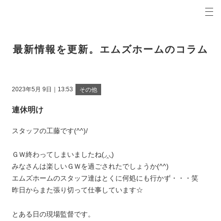
プロの目線からご提案。青森県弘前市の注文住宅・新築戸建てを手がける工務店なら当社へ。
エムズホームコラム 青森県弘前市の新築・注文住宅・新築戸建てを手がける工務店
最新情報を更新。エムズホームのコラム
2023年5月 9日｜13:53
その他
連休明け
スタッフの工藤です(^^)/
ＧＷ終わってしまいましたね(◞‸◟)
みなさんは楽しいＧＷを過ごされたでしょうか(^^)
エムズホームのスタッフ達はとくに何処にも行かず・・・笑
昨日からまた張り切って仕事しています☆
とある日の現場監督です。