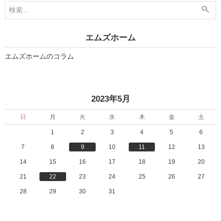
5
6
月
月
1
8
1
日
日
」
エムズホーム
」
エムズホームのコラム
«
»
2023年5月
日
月
火
水
木
金
土
1
2
3
4
5
6
7
8
9
10
11
12
13
14
15
16
17
18
19
20
21
22
23
24
25
26
27
28
29
30
31