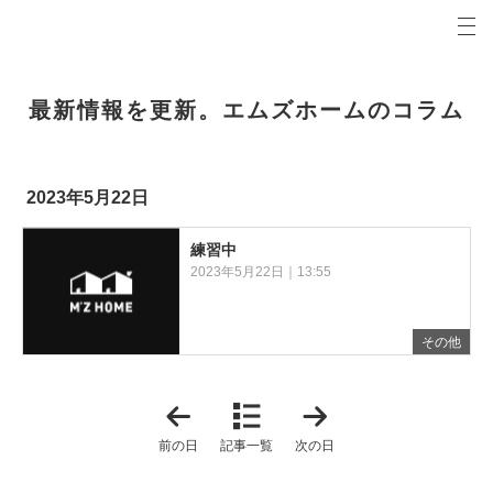
プロの目線からご提案。青森県弘前市の注文住宅・新築戸建てを手がける工務店なら当社へ。
エムズホームコラム 青森県弘前市の新築・注文住宅・新築戸建てを手がける工務店
最新情報を更新。エムズホームのコラム
2023年5月22日
練習中
2023年5月22日｜13:55
その他
「
「
2
2
0
0
前の日
記事一覧
次の日
2
2
3
3
年
年