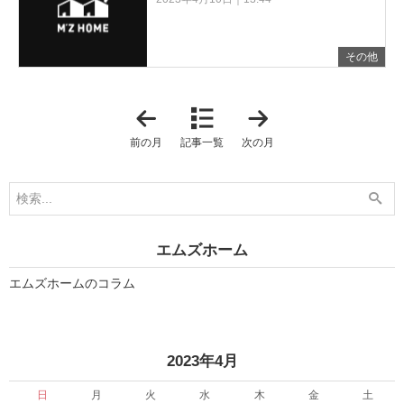
その他
「
「
2
2
0
0
前の月
記事一覧
次の月
2
2
3
3
年
年
3
5
月
月
」
」
エムズホーム
エムズホームのコラム
«
»
2023年4月
日
月
火
水
木
金
土