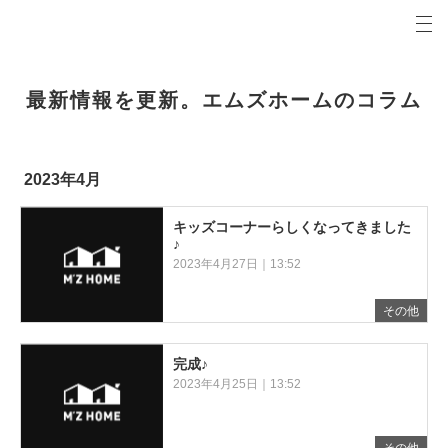
プロの目線からご提案。青森県弘前市の注文住宅・新築戸建てを手がける工務店なら当社へ。
エムズホームコラム 青森県弘前市の新築・注文住宅・新築戸建てを手がける工務店
最新情報を更新。エムズホームのコラム
2023年4月
キッズコーナーらしくなってきました
♪
2023年4月27日｜13:52
その他
完成♪
2023年4月25日｜13:52