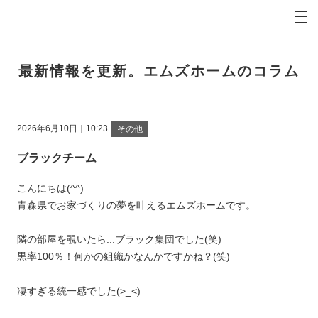
プロの目線からご提案。青森県弘前市の注文住宅・新築戸建てを手がける工務店なら当社へ。
エムズホームコラム 青森県弘前市の新築・注文住宅・新築戸建てを手がける工務店
最新情報を更新。エムズホームのコラム
2026年6月10日｜10:23
その他
ブラックチーム
こんにちは(^^)
青森県でお家づくりの夢を叶えるエムズホームです。
隣の部屋を覗いたら...ブラック集団でした(笑)
黒率100％！何かの組織かなんかですかね？(笑)
凄すぎる統一感でした(>_<)