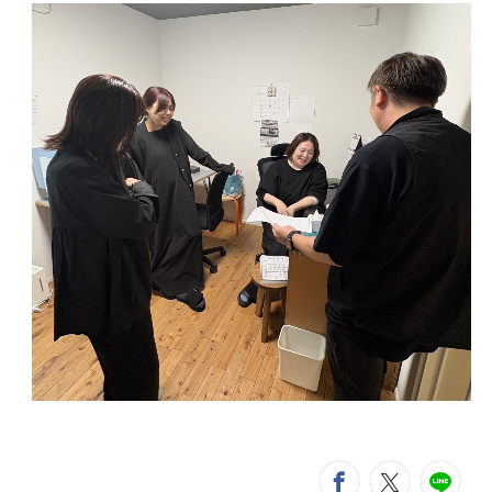
シ
entry683
entry6
e