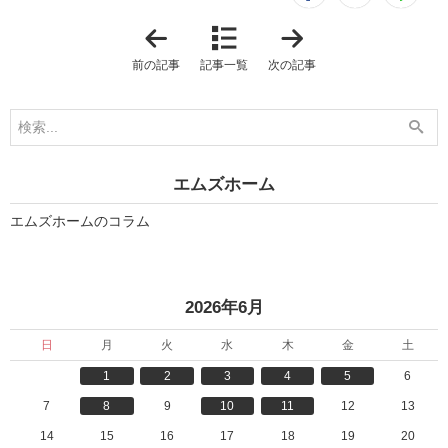
「
「
暮
ホ
ら
テ
前の記事
記事一覧
次の記事
し
ル
に
ラ
合
イ
わ
ク
せ
な
た
空
オ
間
ー
を
エムズホーム
ダ
叶
ー
え
メ
る
エムズホームのコラム
イ
」
ド
」
«
2026年6月
日
月
火
水
木
金
土
1
2
3
4
5
6
7
8
9
10
11
12
13
14
15
16
17
18
19
20