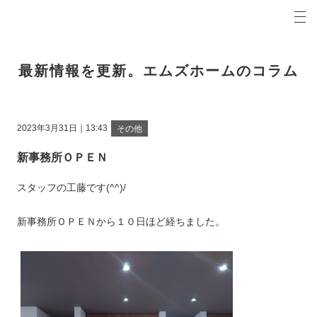
プロの目線からご提案。青森県弘前市の注文住宅・新築戸建てを手がける工務店なら当社へ。
エムズホームコラム 青森県弘前市の新築・注文住宅・新築戸建てを手がける工務店
最新情報を更新。エムズホームのコラム
2023年3月31日｜13:43
その他
新事務所ＯＰＥＮ
スタッフの工藤です(^^)/
新事務所ＯＰＥＮから１０日ほど経ちました。