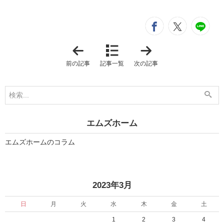
シ
entry367
entry3
e
「
「
待
お
望
久
前の記事
記事一覧
次の記事
の
し
モ
ぶ
デ
り
ル
で
ハ
す
ウ
」
ス
Ｏ
エムズホーム
Ｐ
Ｅ
Ｎ
エムズホームのコラム
」
«
»
2023年3月
日
月
火
水
木
金
土
1
2
3
4