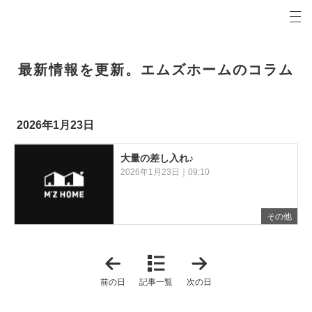
プロの目線からご提案。青森県弘前市の注文住宅・新築戸建てを手がける工務店なら当社へ。
エムズホームコラム 青森県弘前市の新築・注文住宅・新築戸建てを手がける工務店
最新情報を更新。エムズホームのコラム
2026年1月23日
大量の差し入れ♪
2026年1月23日｜09:10
その他
「
「
2
2
0
0
前の日
記事一覧
次の日
2
2
6
6
年
年