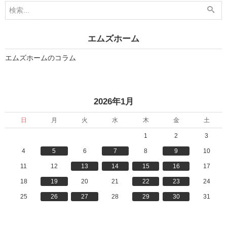
1
1
月
月
2
2
2
6
日
日
エムズホーム
」
」
エムズホームのコラム
«
»
2026年1月
日
月
火
水
木
金
土
1
2
3
4
5
6
7
8
9
10
11
12
13
14
15
16
17
18
19
20
21
22
23
24
25
26
27
28
29
30
31