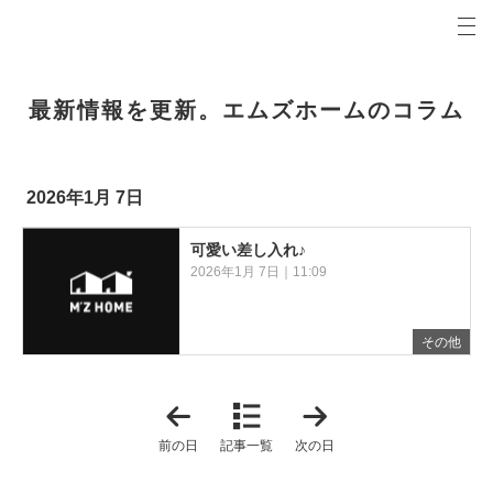
プロの目線からご提案。青森県弘前市の注文住宅・新築戸建てを手がける工務店なら当社へ。
エムズホームコラム 青森県弘前市の新築・注文住宅・新築戸建てを手がける工務店
最新情報を更新。エムズホームのコラム
2026年1月 7日
可愛い差し入れ♪
2026年1月 7日｜11:09
その他
「
「
2
2
0
0
前の日
記事一覧
次の日
2
2
6
6
年
年