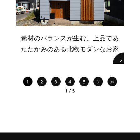
素材のバランスが生む、上品であ
たたかみのある北欧モダンなお家
次へ
1
2
3
4
5
≫
1 / 5