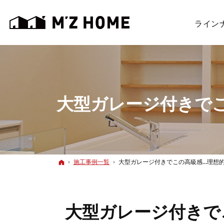
ライン
大型ガレージ付きでこ
ホーム
施工事例一覧
大型ガレージ付きでこの高級感...理想
大型ガレージ付きで