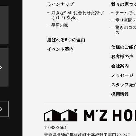
ラインナップ
我々の家づ
好きなStyleに合わせた家づ
チームで
くり「i-Style」
幸せ空間
平屋の家
驚きのコス
ス
選ばれる5つの理由
仕様のご紹
イベント案内
お客様の声
会社案内
メッセージ
スタッフ紹
採用情報
〒038-3661
青森県北津軽郡板柳町大字福野田実田22-22F