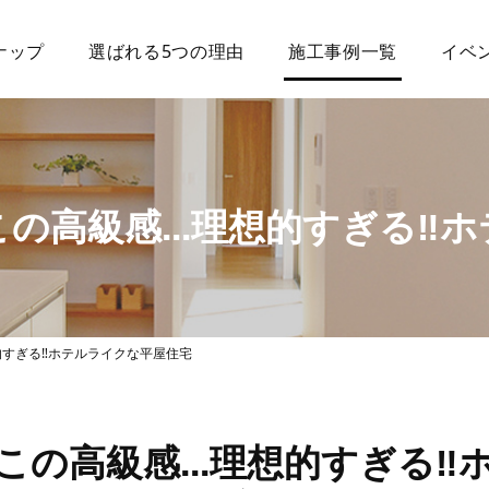
ナップ
選ばれる5つの理由
施工事例一覧
イベ
の高級感...理想的すぎる‼
的すぎる‼ホテルライクな平屋住宅
この高級感...理想的すぎる‼