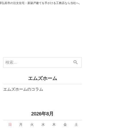
県弘前市の注文住宅・新築戸建てを手がける工務店なら当社へ。
エムズホーム
エムズホームのコラム
«
2026年8月
日
月
火
水
木
金
土