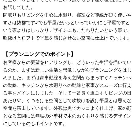
お話しでした。
間取りもリビングを中心に水廻り、寝室など導線が短く使いや
すさは抜群です♪でも平屋だからといっていかにも平屋ですと
いう家よりはしっかりデザインにもこだわりたいという事で、
吹抜けとロフトで平屋を感じさせない空間に仕上げています。
【プランニングでのポイント】
お客様からの要望をヒアリングし、どういった生活を描いてい
るのか、まずは新しい生活を想像しながらプランニングをはじ
めました。まずは家事動線を考え玄関からまっすぐキッチンへ
の動線、キッチンから水廻りへの動線と家事がスムーズに行え
る事をメインにしました。そして一番長く過ごすリビングの日
あたりや、くつろげる空間として吹抜けを設け平屋とは思えな
空間を演出しています。外観は黒でカッコよく仕上げ、家の顔
となる玄関には無垢の外壁材で木のぬくもりを感じるデザイン
にしているのもポイントです。