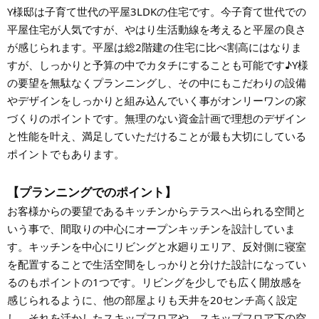
Y様邸は子育て世代の平屋3LDKの住宅です。今子育て世代での
平屋住宅が人気ですが、やはり生活動線を考えると平屋の良さ
が感じられます。平屋は総2階建の住宅に比べ割高にはなりま
すが、しっかりと予算の中でカタチにすることも可能です♪Y様
の要望を無駄なくプランニングし、その中にもこだわりの設備
やデザインをしっかりと組み込んでいく事がオンリーワンの家
づくりのポイントです。無理のない資金計画で理想のデザイン
と性能を叶え、満足していただけることが最も大切にしている
ポイントでもあります。
【プランニングでのポイント】
お客様からの要望であるキッチンからテラスへ出られる空間と
いう事で、間取りの中心にオープンキッチンを設計していま
す。キッチンを中心にリビングと水廻りエリア、反対側に寝室
を配置することで生活空間をしっかりと分けた設計になってい
るのもポイントの1つです。リビングを少しでも広く開放感を
感じられるように、他の部屋よりも天井を20センチ高く設定
し、それを活かしたスキップフロアや、スキップフロア下の空