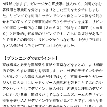
N様邸ではまず、ガレージから直接家には入れて、玄関ではお
客様用と家族用を分けすっきりとした空間をカタチにしまし
た。リビングでは対面キッチンでシンク側とコンロ側を並列さ
せる二の字タイプで家事同線の広さやデザインを提案。リビン
グの間口も一般的な２間（３ｍ６０）ではなく２間半（４ｍ５
０）と圧倒的な解放感のリビングです。さらに吹抜けがあるこ
とで明るさの確保や、リビングからつながる小上がりで収納力
などの機能性も考えた空間に仕上がりました。
【プランニングでのポイント】
家族構成と必要な部屋数や収納や書斎などをまとめ、より機能
的で使いやすい間取りを意識しました。外観のデザインや色か
らガルバリウム鋼板の単色だけではなく、玄関ポーチとガレー
ジ入り口の天井にレッドシダーの無垢材を張ることで温かみや
アクセントとしてデザイン。家の外観、内観共に理想のデザイ
ンに近づける事、間取りだけではなくエムズホームのデザイン
提案を盛り込んだデザイン住宅提案が見どころです。様々な要
望を予算内でいかにデザイン性を高めながら作り上げるか、高