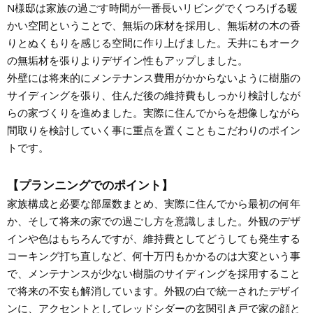
N様邸は家族の過ごす時間が一番長いリビングでくつろげる暖
かい空間ということで、無垢の床材を採用し、無垢材の木の香
りとぬくもりを感じる空間に作り上げました。天井にもオーク
の無垢材を張りよりデザイン性もアップしました。
外壁には将来的にメンテナンス費用がかからないように樹脂の
サイディングを張り、住んだ後の維持費もしっかり検討しなが
らの家づくりを進めました。実際に住んでからを想像しながら
間取りを検討していく事に重点を置くこともこだわりのポイン
トです。
【プランニングでのポイント】
家族構成と必要な部屋数まとめ、実際に住んでから最初の何年
か、そして将来の家での過ごし方を意識しました。外観のデザ
インや色はもちろんですが、維持費としてどうしても発生する
コーキング打ち直しなど、何十万円もかかるのは大変という事
で、メンテナンスが少ない樹脂のサイディングを採用すること
で将来の不安も解消しています。外観の白で統一されたデザイ
ンに、アクセントとしてレッドシダーの玄関引き戸で家の顔と