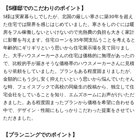
【S様邸でのこだわりのポイント】
S様は実家暮らしでしたが、北国の厳しい寒さに築30年を超え
た住宅では限界を感じはじめていました。寒さをしのぐには暖
房をフル稼働しないといけないので光熱費の負担も大きく家計
に影響を与えます。住宅ローンを35年間支払うことを考えると
年齢的にギリギリという思いから住宅展示場を見て回りまし
た。大手ハウスメーカーさんの住宅は価格的に無理があったの
で、比較的手が届きそうな価格帯のハウスメーカーさんに見積
もり依頼をしていました。プランもある程度固まりましたが、
金額的にもう少し安く抑えたいという思いから悩んでいたそん
な時、フェイスブックで高校の同級生の投稿から、独立して住
宅会社をしていることを知り、エムズホームにお声がけいただ
きました。ある程度固まったプランから価格を希望に合わせる
中で、デザイン・性能にもしっかりこだわった提案をさせてい
ただきました。
【プランニングでのポイント】